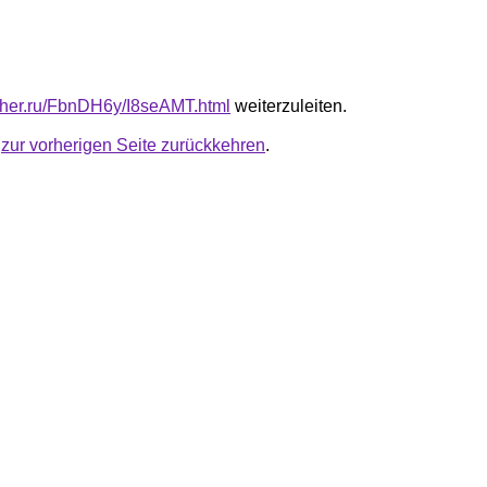
luther.ru/FbnDH6y/I8seAMT.html
weiterzuleiten.
u
zur vorherigen Seite zurückkehren
.