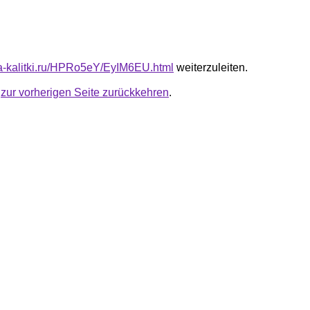
ota-kalitki.ru/HPRo5eY/EyIM6EU.html
weiterzuleiten.
u
zur vorherigen Seite zurückkehren
.