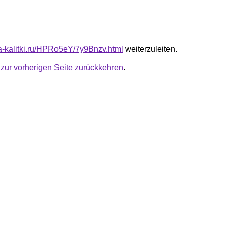
ota-kalitki.ru/HPRo5eY/7y9Bnzv.html
weiterzuleiten.
u
zur vorherigen Seite zurückkehren
.