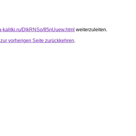
ota-kalitki.ru/DlkRNSo/85nUuew.html
weiterzuleiten.
u
zur vorherigen Seite zurückkehren
.