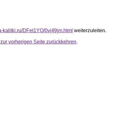
ta-kalitki.ru/DFet1YO/0vj49jm.html
weiterzuleiten.
u
zur vorherigen Seite zurückkehren
.