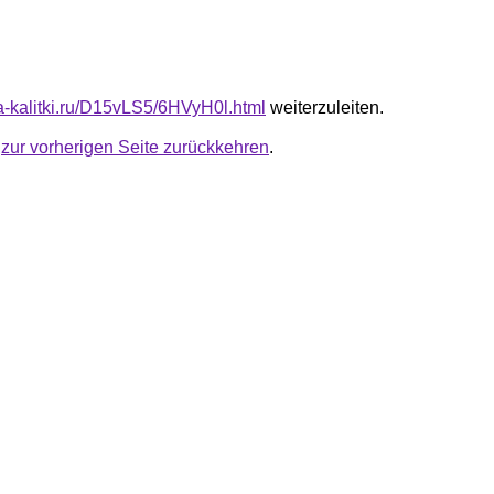
ta-kalitki.ru/D15vLS5/6HVyH0l.html
weiterzuleiten.
u
zur vorherigen Seite zurückkehren
.