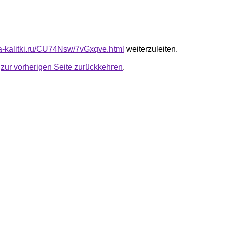
ota-kalitki.ru/CU74Nsw/7vGxqve.html
weiterzuleiten.
u
zur vorherigen Seite zurückkehren
.