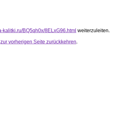
ota-kalitki.ru/BQ5qh0x/8ELxG96.html
weiterzuleiten.
u
zur vorherigen Seite zurückkehren
.