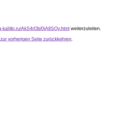
ta-kalitki.ru/AkS4rOb/0jA8SOy.html
weiterzuleiten.
u
zur vorherigen Seite zurückkehren
.