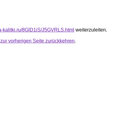
ta-kalitki.ru/8GlD1iS/J5GVRLS.html
weiterzuleiten.
u
zur vorherigen Seite zurückkehren
.