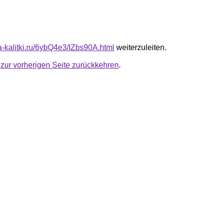
ta-kalitki.ru/6ybQ4e3/IZbs90A.html
weiterzuleiten.
u
zur vorherigen Seite zurückkehren
.