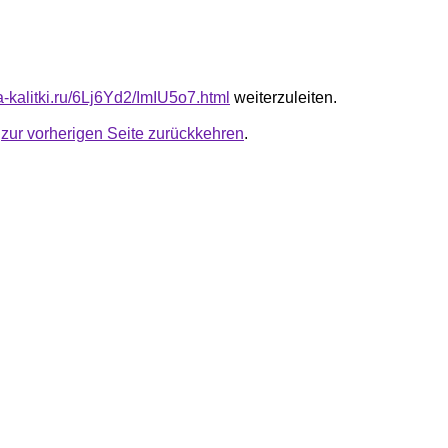
ta-kalitki.ru/6Lj6Yd2/ImIU5o7.html
weiterzuleiten.
u
zur vorherigen Seite zurückkehren
.