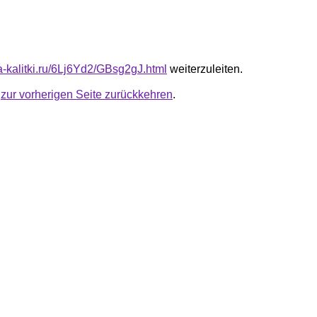
ta-kalitki.ru/6Lj6Yd2/GBsg2gJ.html
weiterzuleiten.
u
zur vorherigen Seite zurückkehren
.