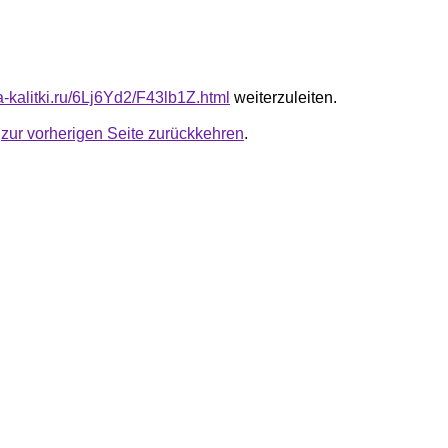
ta-kalitki.ru/6Lj6Yd2/F43lb1Z.html
weiterzuleiten.
u
zur vorherigen Seite zurückkehren
.