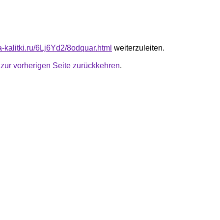
ta-kalitki.ru/6Lj6Yd2/8odquar.html
weiterzuleiten.
u
zur vorherigen Seite zurückkehren
.