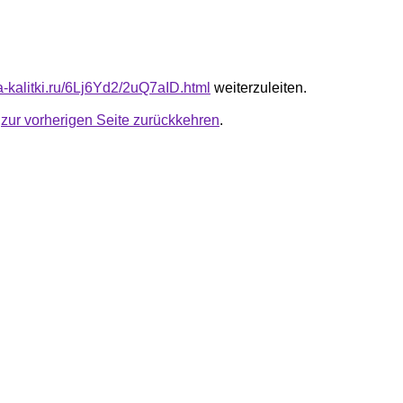
ta-kalitki.ru/6Lj6Yd2/2uQ7aID.html
weiterzuleiten.
u
zur vorherigen Seite zurückkehren
.