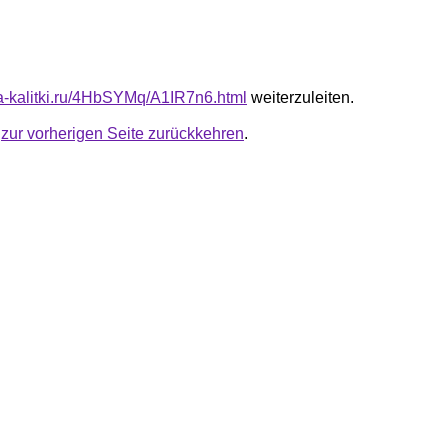
ota-kalitki.ru/4HbSYMq/A1IR7n6.html
weiterzuleiten.
u
zur vorherigen Seite zurückkehren
.