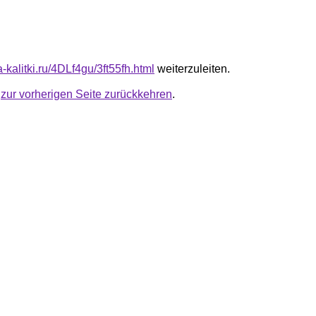
ta-kalitki.ru/4DLf4gu/3ft55fh.html
weiterzuleiten.
u
zur vorherigen Seite zurückkehren
.