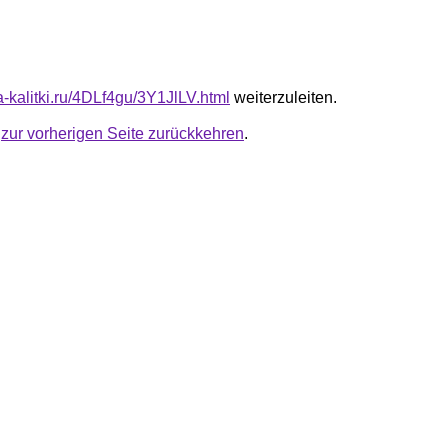
ta-kalitki.ru/4DLf4gu/3Y1JlLV.html
weiterzuleiten.
u
zur vorherigen Seite zurückkehren
.