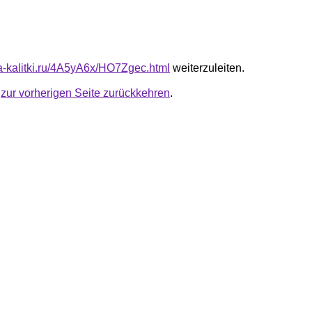
ota-kalitki.ru/4A5yA6x/HO7Zgec.html
weiterzuleiten.
u
zur vorherigen Seite zurückkehren
.