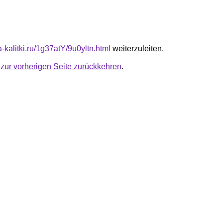
ta-kalitki.ru/1g37atY/9u0yltn.html
weiterzuleiten.
u
zur vorherigen Seite zurückkehren
.