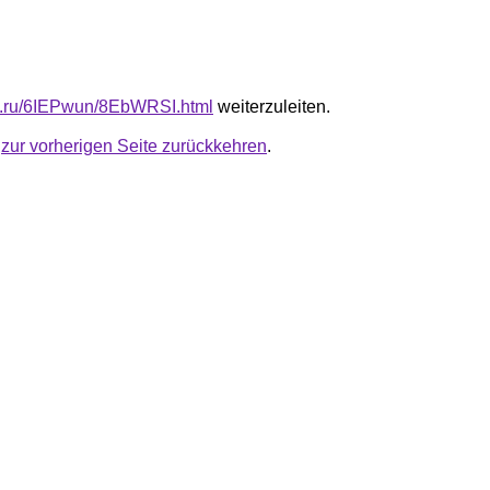
fb.ru/6IEPwun/8EbWRSI.html
weiterzuleiten.
u
zur vorherigen Seite zurückkehren
.