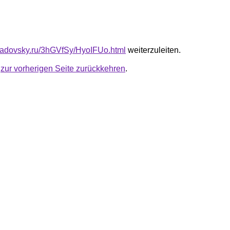
triadovsky.ru/3hGVfSy/HyoIFUo.html
weiterzuleiten.
u
zur vorherigen Seite zurückkehren
.