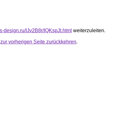
us-design.ru/IJv2B8r/IQKspJt.html
weiterzuleiten.
u
zur vorherigen Seite zurückkehren
.