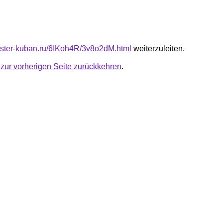
master-kuban.ru/6IKoh4R/3v8o2dM.html
weiterzuleiten.
u
zur vorherigen Seite zurückkehren
.