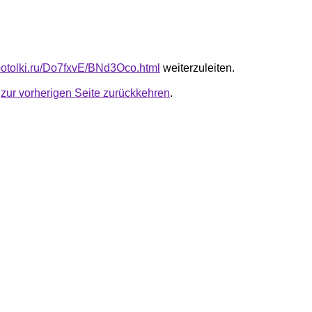
e-potolki.ru/Do7fxvE/BNd3Oco.html
weiterzuleiten.
u
zur vorherigen Seite zurückkehren
.